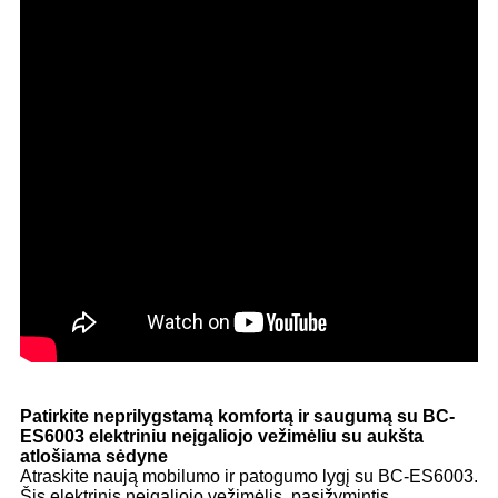
Patirkite neprilygstamą komfortą ir saugumą su BC-
ES6003 elektriniu neįgaliojo vežimėliu su aukšta
atlošiama sėdyne
Atraskite naują mobilumo ir patogumo lygį su BC-ES6003.
Šis elektrinis neįgaliojo vežimėlis, pasižymintis