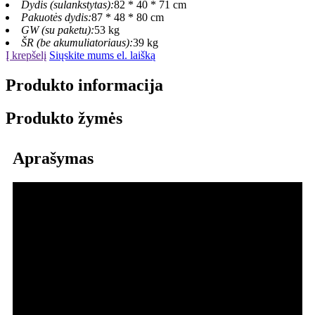
Dydis (sulankstytas):
82 * 40 * 71 cm
Pakuotės dydis:
87 * 48 * 80 cm
GW (su paketu):
53 kg
ŠR (be akumuliatoriaus):
39 kg
Į krepšelį
Siųskite mums el. laišką
Produkto informacija
Produkto žymės
Aprašymas