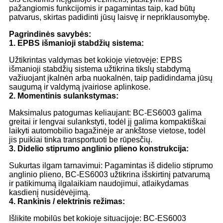
pažangiomis funkcijomis ir pagamintas taip, kad būtų
patvarus, skirtas padidinti jūsų laisvę ir nepriklausomybę.
Pagrindinės savybės:
1. EPBS išmanioji stabdžių sistema:
Užtikrintas valdymas bet kokioje vietovėje: EPBS
išmanioji stabdžių sistema užtikrina tikslų stabdymą
važiuojant įkalnėn arba nuokalnėn, taip padidindama jūsų
saugumą ir valdymą įvairiose aplinkose.
2. Momentinis sulankstymas:
Maksimalus patogumas keliaujant: BC-ES6003 galima
greitai ir lengvai sulankstyti, todėl jį galima kompaktiškai
laikyti automobilio bagažinėje ar ankštose vietose, todėl
jis puikiai tinka transportuoti be rūpesčių.
3. Didelio stiprumo anglinio plieno konstrukcija:
Sukurtas ilgam tarnavimui: Pagamintas iš didelio stiprumo
anglinio plieno, BC-ES6003 užtikrina išskirtinį patvarumą
ir patikimumą ilgalaikiam naudojimui, atlaikydamas
kasdienį nusidėvėjimą.
4. Rankinis / elektrinis režimas:
Išlikite mobilūs bet kokioje situacijoje: BC-ES6003