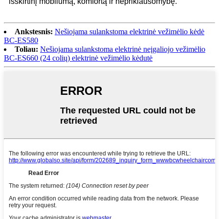
išskirtinį mobilumą, komfortą ir nepriklausomybę.
Ankstesnis:
Nešiojama sulankstoma elektrinė vežimėlio kėdė
BC-ES580
Toliau:
Nešiojama sulankstoma elektrinė neįgaliojo vežimėlio
BC-ES660 (24 colių) elektrinė vežimėlio kėdutė