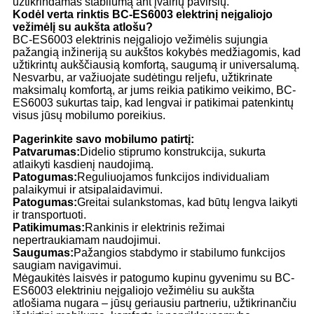
užtikrindamas stabilumą ant įvairių paviršių.
Kodėl verta rinktis BC-ES6003 elektrinį neįgaliojo
vežimėlį su aukšta atlošu?
BC-ES6003 elektrinis neįgaliojo vežimėlis sujungia
pažangią inžineriją su aukštos kokybės medžiagomis, kad
užtikrintų aukščiausią komfortą, saugumą ir universalumą.
Nesvarbu, ar važiuojate sudėtingu reljefu, užtikrinate
maksimalų komfortą, ar jums reikia patikimo veikimo, BC-
ES6003 sukurtas taip, kad lengvai ir patikimai patenkintų
visus jūsų mobilumo poreikius.
Pagerinkite savo mobilumo patirtį:
Patvarumas:
Didelio stiprumo konstrukcija, sukurta
atlaikyti kasdienį naudojimą.
Patogumas:
Reguliuojamos funkcijos individualiam
palaikymui ir atsipalaidavimui.
Patogumas:
Greitai sulankstomas, kad būtų lengva laikyti
ir transportuoti.
Patikimumas:
Rankinis ir elektrinis režimai
nepertraukiamam naudojimui.
Saugumas:
Pažangios stabdymo ir stabilumo funkcijos
saugiam navigavimui.
Mėgaukitės laisvės ir patogumo kupinu gyvenimu su BC-
ES6003 elektriniu neįgaliojo vežimėliu su aukšta
atlošiama nugara – jūsų geriausiu partneriu, užtikrinančiu