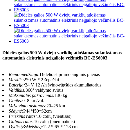
Didelės galios 500 W dviejų variklių atlošiamas sulankstomas
automatinis elektrinis neįgaliojo vežimėlis BC-ES6003
Rėmo medžiaga:
Didelio stiprumo anglinis plienas
Variklis:
250 W * 2 šepečiai
Baterija:
24 V 12 Ah švino-rūgšties akumuliatorius
Valdiklis:
360° valdymo svirtis
Maksimalus pakrovimas:
130 kg
Greitis:
0–8 km/val.
Važiavimo atstumas:
20–25 km
Sėdynė:
P44*I50*S2cm
Priekinis ratas:
10 colių (vientisas)
Galinis ratas:
16 colių (pneumatinis)
Dydis (išskleistas):
122 * 65 * 128 cm