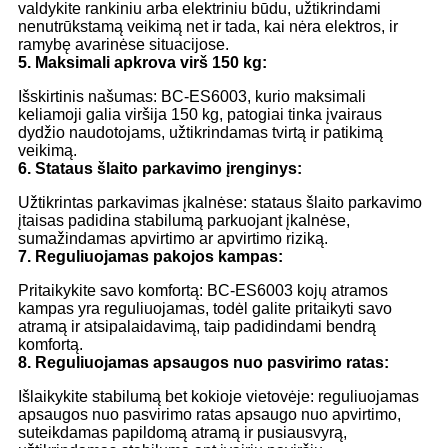
valdykite rankiniu arba elektriniu būdu, užtikrindami
nenutrūkstamą veikimą net ir tada, kai nėra elektros, ir
ramybę avarinėse situacijose.
5. Maksimali apkrova virš 150 kg:
Išskirtinis našumas: BC-ES6003, kurio maksimali
keliamoji galia viršija 150 kg, patogiai tinka įvairaus
dydžio naudotojams, užtikrindamas tvirtą ir patikimą
veikimą.
6. Stataus šlaito parkavimo įrenginys:
Užtikrintas parkavimas įkalnėse: stataus šlaito parkavimo
įtaisas padidina stabilumą parkuojant įkalnėse,
sumažindamas apvirtimo ar apvirtimo riziką.
7. Reguliuojamas pakojos kampas:
Pritaikykite savo komfortą: BC-ES6003 kojų atramos
kampas yra reguliuojamas, todėl galite pritaikyti savo
atramą ir atsipalaidavimą, taip padidindami bendrą
komfortą.
8. Reguliuojamas apsaugos nuo pasvirimo ratas:
Išlaikykite stabilumą bet kokioje vietovėje: reguliuojamas
apsaugos nuo pasvirimo ratas apsaugo nuo apvirtimo,
suteikdamas papildomą atramą ir pusiausvyrą,