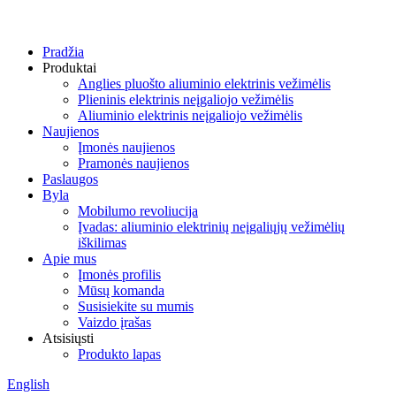
Pradžia
Produktai
Anglies pluošto aliuminio elektrinis vežimėlis
Plieninis elektrinis neįgaliojo vežimėlis
Aliuminio elektrinis neįgaliojo vežimėlis
Naujienos
Įmonės naujienos
Pramonės naujienos
Paslaugos
Byla
Mobilumo revoliucija
Įvadas: aliuminio elektrinių neįgaliųjų vežimėlių
iškilimas
Apie mus
Įmonės profilis
Mūsų komanda
Susisiekite su mumis
Vaizdo įrašas
Atsisiųsti
Produkto lapas
English