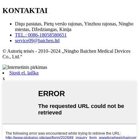
KONTAKTAI
Diqu pastatas, Pietų verslo rajonas, Yinzhou rajonas, Ningbo
miestas, Džedziangas, Kinija
TEL.: 0086-18058580651
service09@baichen.ltd
© Autorių teisės - 2010–2024 „Ningbo Baichen Medical Devices
Co., Ltd.“
Siųsti el. laišką
x