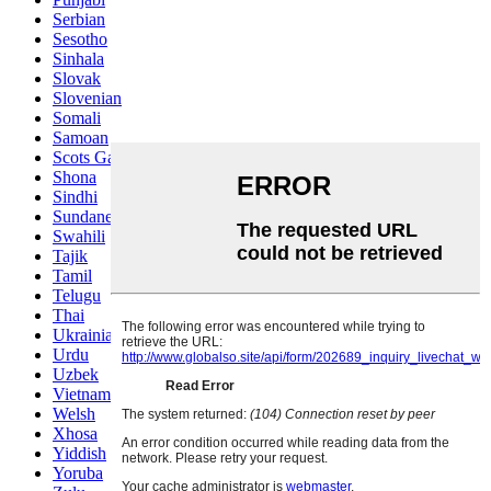
Serbian
Sesotho
Sinhala
Slovak
Slovenian
Somali
Samoan
Scots Gaelic
Shona
Sindhi
Sundanese
Swahili
Tajik
Tamil
Telugu
Thai
Ukrainian
Urdu
Uzbek
Vietnamese
Welsh
Xhosa
Yiddish
Yoruba