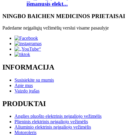
išmanusis elekt...
NINGBO BAICHEN MEDICINOS PRIETAISAI
Padedame neįgaliųjų vežimėlių verslui visame pasaulyje
INFORMACIJA
Susisiekite su mumis
Apie mus
Vaizdo įrašas
PRODUKTAI
Anglies pluošto elektrinis neįgaliojo vežimėlis
Plieninis elektrinis neįgaliojo vežimėlis
Aliuminio elektrinis neįgaliojo vežimėlis
Motoroleris